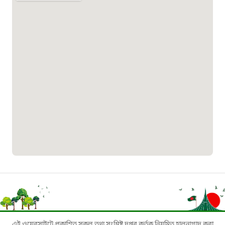
জরুরী অভ্যন্তরীণ নৌ-পরিবহন হটলাইন
১৬৪৪৫
পাসপোর্ট বাতায়ন হটলাইন
১৬১৭১
বাংলাদেশ মুক্তিযোদ্ধা কল্যাণ ট্রাস্ট
১৬১৩৫
প্রবাসী কল সেন্টার
১৬৫৭৫
ই-জিপি ইমার্জেন্সি হটলাইন
এই ওয়েবসাইটে প্রকাশিত সকল তথ্য সংশ্লিষ্ট দপ্তর কর্তৃক নিয়মিত হালনাগাদ করা