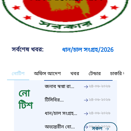
সর্বশেষ খবর:
ধান/চাল সংগ্রহ/2026
নোটিশ
অফিস আদেশ
খবর
টেন্ডার
চাকরি কর্ন
জনাব স্বপ্না রানী
২৪-০৬-২০২৬
নো
মন্ডল, খাদ্য
পরিদর্শক এর
টিসিবির
২৪-০৬-২০২৬
টিশ
নাম সংশোধন
উপবরাদ্দ
ধান/চাল সংগ্রহ
২৪-০৬-২০২৬
-2025-26
অভ্যন্তরীন বোরো
০৬-০৫-২০২৬
সকল