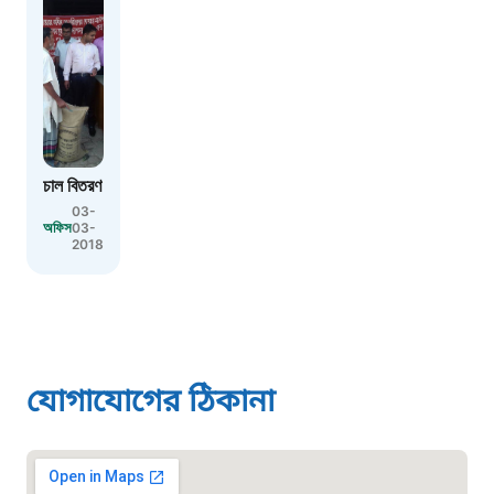
স্মার্ট ভূমি সেবা
১০৯৮
শিশু সহায়তা লাইন
চাল বিতরণ
১৬১০৯
03-
অফিস
03-
2018
বাংলাদেশ কর্মচারী কল্যাণ বোর্ড হটলাইন
০১৯০৮৮৮৮৮৮৮
মাদকদ্রব্য নিয়ন্ত্রণ হটলাইন
যোগাযোগের ঠিকানা
১৬১১৩