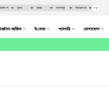
দেখুন
র্ধ্বতন অফিস
ই-সেবা
গ্যালারি
যোগাযোগ