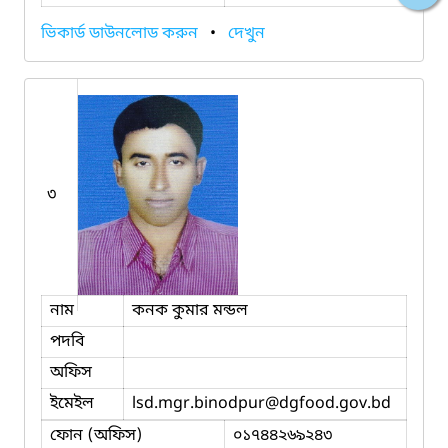
ভিকার্ড ডাউনলোড করুন
•
দেখুন
৩
নাম
কনক কুমার মন্ডল
পদবি
অফিস
ইমেইল
lsd.mgr.binodpur
@dgfood.gov.bd
ফোন (অফিস)
০১৭৪৪২৬৯২৪৩