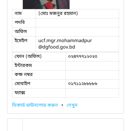
নাম
(মোঃ মজনুর রহমান)
পদবি
অফিস
ইমেইল
ucf.mgr.mohammadpur
@dgfood.gov.bd
ফোন (অফিস)
০২৪৭৭৭১২০২৩
ইন্টারকম
কক্ষ নম্বর
মোবাইল
০১৭১১২৮৮৮৮৬
ফ্যাক্স
ভিকার্ড ডাউনলোড করুন
•
দেখুন