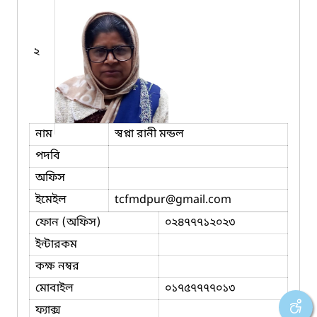
২
নাম
স্বপ্না রানী মন্ডল
পদবি
অফিস
ইমেইল
tcfmdpur
@gmail.com
ফোন (অফিস)
০২৪৭৭৭১২০২৩
ইন্টারকম
কক্ষ নম্বর
মোবাইল
০১৭৫৭৭৭৭০১৩
ফ্যাক্স